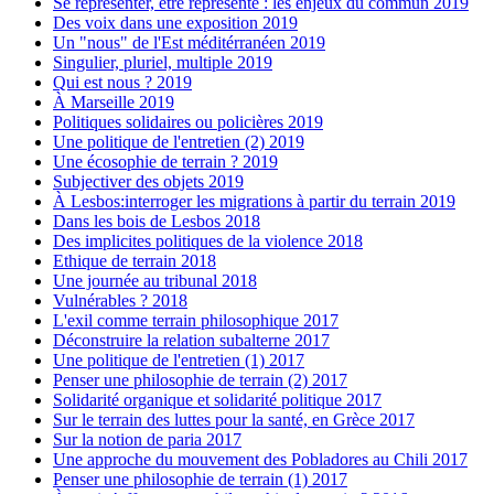
Se représenter, être représenté : les enjeux du commun 2019
Des voix dans une exposition 2019
Un "nous" de l'Est méditérranéen 2019
Singulier, pluriel, multiple 2019
Qui est nous ? 2019
À Marseille 2019
Politiques solidaires ou policières 2019
Une politique de l'entretien (2) 2019
Une écosophie de terrain ? 2019
Subjectiver des objets 2019
À Lesbos:interroger les migrations à partir du terrain 2019
Dans les bois de Lesbos 2018
Des implicites politiques de la violence 2018
Ethique de terrain 2018
Une journée au tribunal 2018
Vulnérables ? 2018
L'exil comme terrain philosophique 2017
Déconstruire la relation subalterne 2017
Une politique de l'entretien (1) 2017
Penser une philosophie de terrain (2) 2017
Solidarité organique et solidarité politique 2017
Sur le terrain des luttes pour la santé, en Grèce 2017
Sur la notion de paria 2017
Une approche du mouvement des Pobladores au Chili 2017
Penser une philosophie de terrain (1) 2017