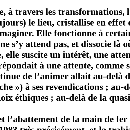
, à travers les transformations, 
ujours) le lieu, cristallise en eff
maginer. Elle fonctionne à cert
 ne s’y attend pas, et dissocie là 
 elle suscite un intérêt, une att
répondait à une attente, comme s
nue de l’animer allait au-delà de
che ») à ses revendications ; au-de
ix éthiques ; au-delà de la quasi
t l’abattement de la main de fer u
 1983 très précisément, et la trah