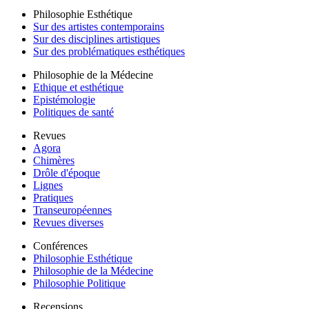
Philosophie Esthétique
Sur des artistes contemporains
Sur des disciplines artistiques
Sur des problématiques esthétiques
Philosophie de la Médecine
Ethique et esthétique
Epistémologie
Politiques de santé
Revues
Agora
Chimères
Drôle d'époque
Lignes
Pratiques
Transeuropéennes
Revues diverses
Conférences
Philosophie Esthétique
Philosophie de la Médecine
Philosophie Politique
Recensions