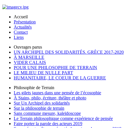
Accueil
Présentation
Actualités
Contact
Liens
Ouvrages parus
UN ARCHIPEL DES SOLIDARITÉS. GRÈCE 2017-2020
À MARSEILLE
VIDER CALAIS
POUR UNE PHILOSOPHIE DE TERRAIN
LE MILIEU DE NULLE PART
HUMANITAIRE, LE COEUR DE LA GUERRE
Philosophie de Terrain
Les gilets jaunes dans une pensée de l’écosophie
À Stains, philo, écriture, théâtre et photo
Sur Un Archipel des solidarités
Sur la philosophie de terrain
Sans commune mesure, kaleïdoscope
Le Terrain philosophique comme expérience de pensée
Faire porter la parole des acteurs 2019