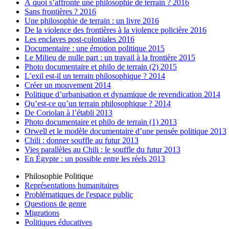
À quoi s’affronte une philosophie de terrain ? 2016
Sans frontières ? 2016
Une philosophie de terrain : un livre 2016
De la violence des frontières à la violence policière 2016
Les enclaves post-coloniales 2016
Documentaire : une émotion politique 2015
Le Milieu de nulle part : un travail à la frontière 2015
Photo documentaire et philo de terrain (2) 2015
L’exil est-il un terrain philosophique ? 2014
Créer un mouvement 2014
Politique d’urbanisation et dynamique de revendication 2014
Qu’est-ce qu’un terrain philosophique ? 2014
De Coriolan à l’établi 2013
Photo documentaire et philo de terrain (1) 2013
Orwell et le modèle documentaire d’une pensée politique 2013
Chili : donner souffle au futur 2013
Vies parallèles au Chili : le souffle du futur 2013
En Égypte : un possible entre les réels 2013
Philosophie Politique
Représentations humanitaires
Problématiques de l'espace public
Questions de genre
Migrations
Politiques éducatives