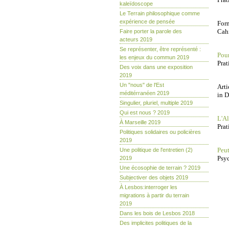
kaleïdoscope
Le Terrain philosophique comme
expérience de pensée
Form
Cahi
Faire porter la parole des
acteurs 2019
Se représenter, être représenté :
Pour
les enjeux du commun 2019
Prat
Des voix dans une exposition
2019
Un "nous" de l'Est
Arti
méditérranéen 2019
in D
Singulier, pluriel, multiple 2019
Qui est nous ? 2019
L'A
À Marseille 2019
Prat
Politiques solidaires ou policières
2019
Peut
Une politique de l'entretien (2)
Psyc
2019
Une écosophie de terrain ? 2019
Subjectiver des objets 2019
À Lesbos:interroger les
migrations à partir du terrain
2019
Dans les bois de Lesbos 2018
Des implicites politiques de la