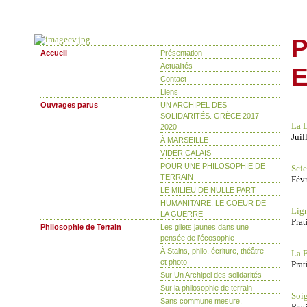
P
Accueil
Présentation
Actualités
E
Contact
Liens
Ouvrages parus
UN ARCHIPEL DES
SOLIDARITÉS. GRÈCE 2017-
La 
2020
Juil
À MARSEILLE
VIDER CALAIS
POUR UNE PHILOSOPHIE DE
Scie
TERRAIN
Févr
LE MILIEU DE NULLE PART
HUMANITAIRE, LE COEUR DE
Lign
LA GUERRE
Pra
Philosophie de Terrain
Les gilets jaunes dans une
pensée de l’écosophie
À Stains, philo, écriture, théâtre
La F
et photo
Prat
Sur Un Archipel des solidarités
Sur la philosophie de terrain
Soig
Sans commune mesure,
Prat